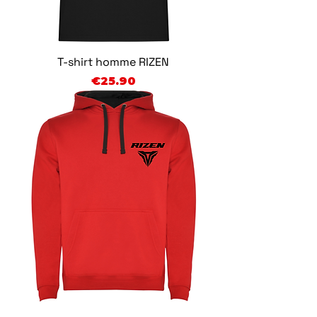
T-shirt homme RIZEN
Price
€25.90