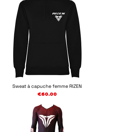
Sweat à capuche femme RIZEN
Price
€60.00