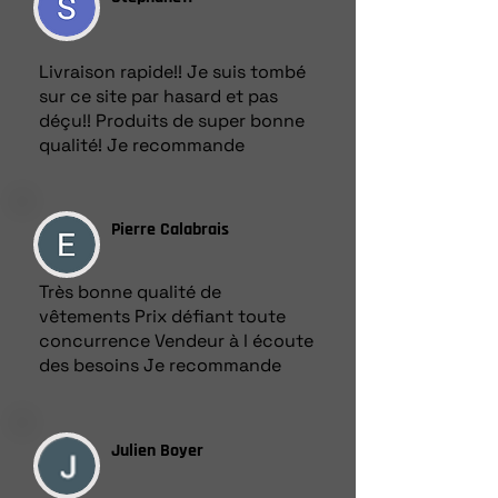
Livraison rapide!! Je suis tombé
sur ce site par hasard et pas
déçu!! Produits de super bonne
qualité! Je recommande
Pierre Calabrais
Très bonne qualité de
vêtements Prix défiant toute
concurrence Vendeur à l écoute
des besoins Je recommande
Julien Boyer