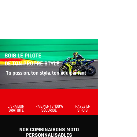
SOIS LE PILOTE
DE TON PROPRE STYLE
Ta passion, ton style, ton équipement
LIVRAISON
PAIEMENTS
100%
PAYEZ EN
GRATUITE
SÉCURISÉ
3 FOIS
NOS COMBINAISONS MOTO
PERSONNALISABLES