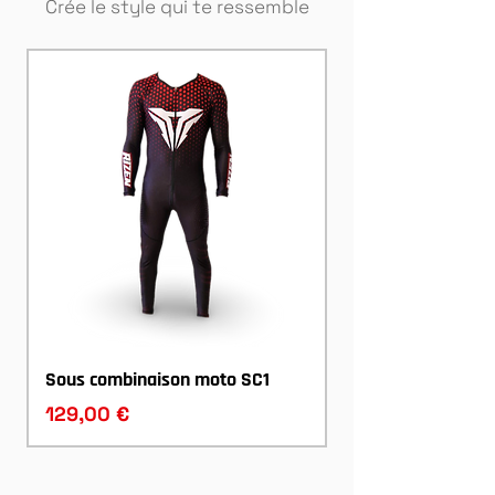
Crée le style qui te ressemble
Sous combinaison moto SC1
Prix
129,00 €