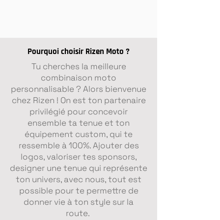
Pourquoi choisir Rizen Moto ?
Tu cherches la meilleure
combinaison moto
personnalisable ? Alors bienvenue
chez Rizen ! On est ton partenaire
privilégié pour concevoir
ensemble ta tenue et ton
Pantalon moto cuir 100%
Gants racing personnalisables
Bottes moto Racing
Combinaison TAURUS Semi
Blouson moto cuir 100%
Combinaison ODIN 100%
Combinaison TAURUS 2 pièces
Combinaison 2 pièces ODIN
équipement custom, qui te
personnalisable sur-mesure
RIZEN
personnalisables
personnalisable
personnalisable sur-mesure
personnalisable
Semi personnalisable
100% personnalisable
ressemble à 100%. Ajouter des
Prix
Prix
Prix
Prix
Prix
Prix
Prix
Prix
499,00 €
149,00 €
399,00 €
999,00 €
599,00 €
1 099,00 €
999,00 €
1 099,00 €
logos, valoriser tes sponsors,
designer une tenue qui représente
ton univers, avec nous, tout est
possible pour te permettre de
donner vie à ton style sur la
route.