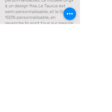
à un design fixe, Le Taurus est
semi personnalisable, et le Odin
100% personnalisable, en
revanche Ils sont tous sur mesure
!
Les combinaisons
personnalisables offrent la
possibilité de choisir les coloris,
les logos et autres spécificités. Il
n'y a aucune différence de qualité
entre les modèles, seul le niveau
de personnalisation change.
Est-ce que le paiement est
sécurisé sur Rizen ?
Oui, le paiement sur Rizen Moto
est totalement sécurisé. Nous
utilisons des solutions de
paiement reconnues et certifiées