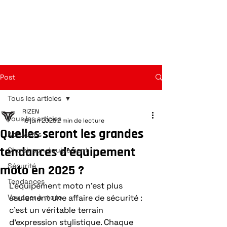
Post
Tous les articles
RIZEN
Tous les articles
16 juin 2025
2 min de lecture
Quelles seront les grandes
Actualités
tendances d’équipement
Choisir son équipement
Sécurité
moto en 2025 ?
Tendances
L’équipement moto n’est plus 
Voyager à moto
seulement une affaire de sécurité : 
c’est un véritable terrain 
d’expression stylistique. Chaque 