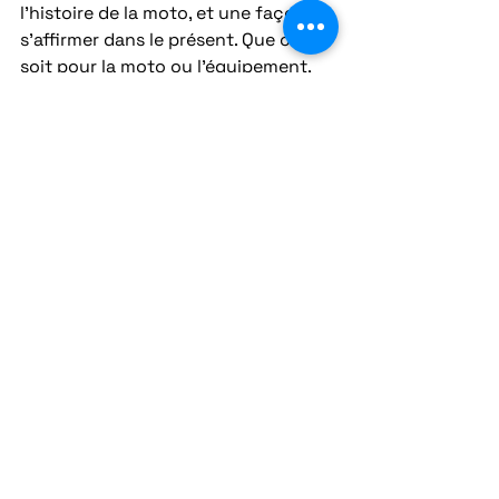
l’histoire de la moto, et une façon de 
s’affirmer dans le présent. Que ce 
soit pour la moto ou l’équipement, 
ce mélange d’ancien et de moderne 
incarne un équilibre parfait.
Prêt à rejoindre la tendance néo-
rétro ? Enfile ta tenue Rizen Moto, 
démarre ta machine, et rappelle au 
monde que le passé a encore 
beaucoup à offrir.
Tendances