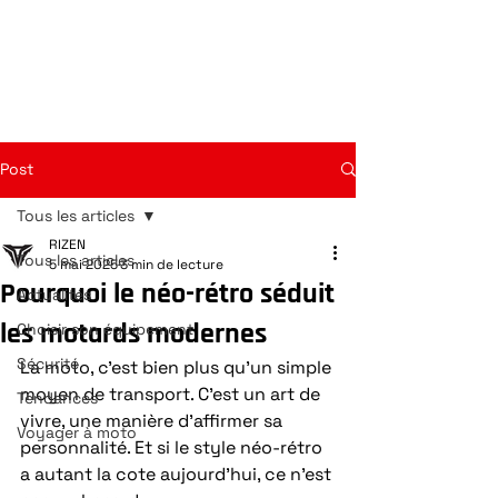
Post
Tous les articles
RIZEN
Tous les articles
5 mai 2025
3 min de lecture
Pourquoi le néo-rétro séduit
Actualités
les motards modernes
Choisir son équipement
Sécurité
La moto, c’est bien plus qu’un simple 
moyen de transport. C’est un art de 
Tendances
vivre, une manière d’affirmer sa 
Voyager à moto
personnalité. Et si le style néo-rétro 
a autant la cote aujourd’hui, ce n’est 