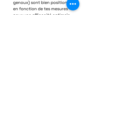
genoux) sont bien positionnées 
en fonction de tes mesures 
pour une efficacité optimale.
Un équipement moto bien ajusté est 
synonyme de confort, de sécurité 
et de plaisir de conduite. Prendre le 
temps de mesurer correctement ton 
corps est une étape cruciale pour 
choisir ou concevoir ta tenue idéale.
Chez Rizen Moto, on comprend 
l’importance de ces détails et on 
t’accompagne dans la réalisation 
d’un équipement sur mesure, adapté 
à ta morphologie et à tes besoins. 
Parce qu’un motard bien équipé est 
un motard heureux et en sécurité.