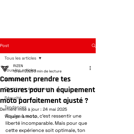
Post
Tous les articles
RIZEN
Tous les articles
15 avr. 2025
3 min de lecture
Comment prendre tes
Actualités
mesures pour un équipement
Choisir son équipement
Sécurité
moto parfaitement ajusté ?
Tendances
Dernière mise à jour :
24 mai 2025
Rouler à moto, c’est ressentir une 
Voyager à moto
liberté incomparable. Mais pour que 
cette expérience soit optimale, ton 