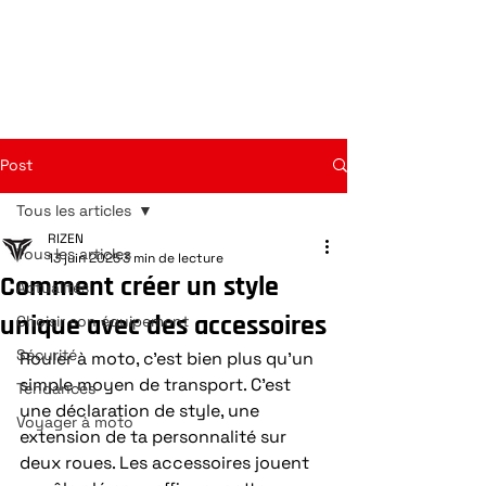
Post
Tous les articles
RIZEN
Tous les articles
13 juin 2025
3 min de lecture
Comment créer un style
Actualités
unique avec des accessoires
Choisir son équipement
Sécurité
Rouler à moto, c’est bien plus qu’un 
simple moyen de transport. C’est 
Tendances
une déclaration de style, une 
Voyager à moto
extension de ta personnalité sur 
deux roues. Les accessoires jouent 