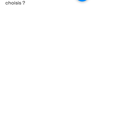
choisis ?
Tendances
Voir tout
Posts récents