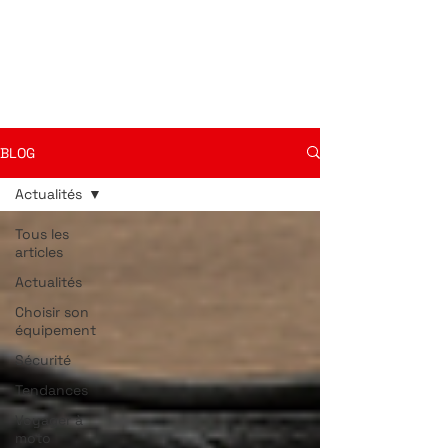
BLOG
Actualités
Tous les
articles
Actualités
Choisir son
équipement
Sécurité
Tendances
Voyager à
moto